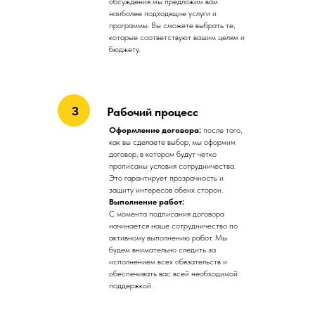
обсуждения мы предложим вам
наиболее подходящие услуги и
программы. Вы сможете выбрать те,
которые соответствуют вашим целям и
бюджету.
3
Рабо
чий процесс
Оформление договора:
после того,
как вы сделаете выбор, мы оформим
договор, в котором будут четко
прописаны условия сотрудничества.
Это гарантирует прозрачность и
защиту интересов обеих сторон.
Выполнение работ:
С момента подписания договора
начинается наше сотрудничество по
активному выполнению работ. Мы
будем внимательно следить за
исполнением всех обязательств и
обеспечивать вас всей необходимой
поддержкой.