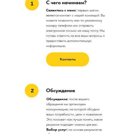
С чего начинаем?
1
Свяжитесь с нами:
первым шагом
является контакт с нашей командой. Вы
можете позвонить нам по указанному
номеру телефона или отправить
электронное письмо на нашу почту. Мы
готовы ответить на все ваши вопросы и
предоставить дополнительную
информацию.
Контакты
Обсуждение
2
Обсуждение:
после вашего
обращения мы организуем
коммуникацию, на которой обсудим
ваши потребности, цели и пожелания.
Это поможет нам лучше понять, какие
решения подходят именно для вас.
Выбор услуг:
на основе результатов